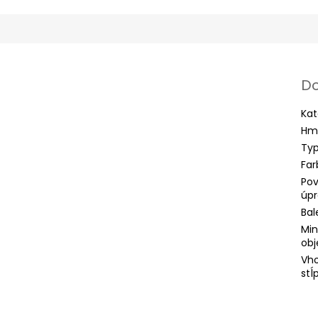
Do
Kat
Hm
Typ
Far
Po
úp
Bal
Min
obj
Vho
stĺ