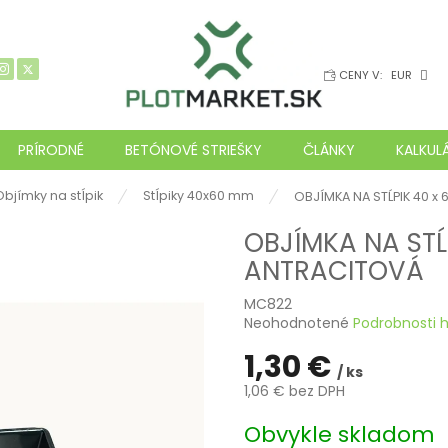
CENY V:
EUR
PRÍRODNÉ
BETÓNOVÉ STRIEŠKY
ČLÁNKY
KALKUL
Objímky na stĺpik
Stĺpiky 40x60 mm
OBJÍMKA NA STĹPIK 40 
OBJÍMKA NA STĹ
ANTRACITOVÁ
MC822
Priemerné
Neohodnotené
Podrobnosti 
hodnotenie
1,30 €
produktu
/ ks
je
1,06 € bez DPH
0,0
z
Jednotková
Obvykle skladom
5
cena: