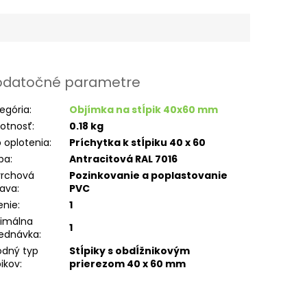
datočné parametre
egória
:
Objímka na stĺpik 40x60 mm
otnosť
:
0.18 kg
 oplotenia
:
Príchytka k stĺpiku 40 x 60
ba
:
Antracitová RAL 7016
vrchová
Pozinkovanie a poplastovanie
rava
:
PVC
enie
:
1
imálna
1
ednávka
:
dný typ
Stĺpiky s obdĺžnikovým
pikov
:
prierezom 40 x 60 mm