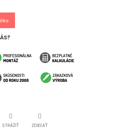
šíka
NÁS?
STRÁŽIŤ
ZDIEĽAŤ