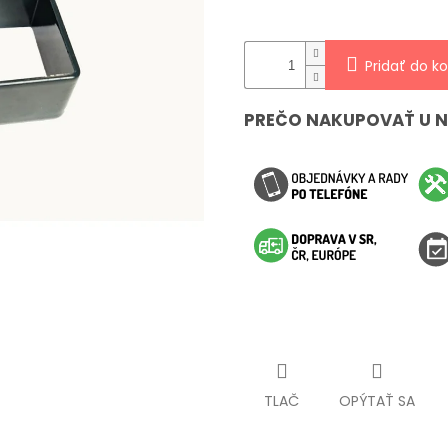
hviezdičiek.
Pridať do ko
PREČO NAKUPOVAŤ U 
TLAČ
OPÝTAŤ SA