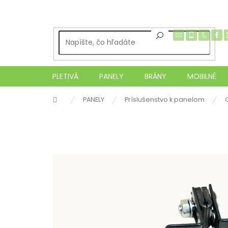
Prejsť
na
obsah
PLETIVÁ
PANELY
BRÁNY
MOBILNÉ
Domov
PANELY
Príslušenstvo k panelom