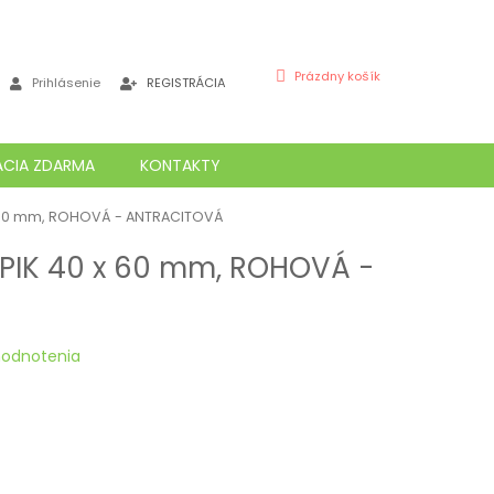
NÁKUPNÝ
Prázdny košík
Prihlásenie
REGISTRÁCIA
KOŠÍK
ÁCIA ZDARMA
KONTAKTY
x 60 mm, ROHOVÁ - ANTRACITOVÁ
PIK 40 x 60 mm, ROHOVÁ -
hodnotenia