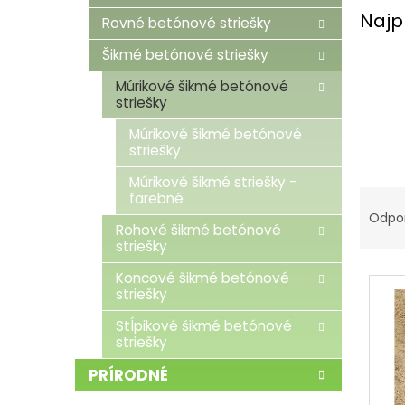
Najp
Rovné betónové striešky
Šikmé betónové striešky
Múrikové šikmé betónové
striešky
Múrikové šikmé betónové
striešky
Múrikové šikmé striešky -
R
farebné
a
Odpo
Rohové šikmé betónové
d
striešky
e
V
n
Koncové šikmé betónové
ý
i
striešky
p
e
Stĺpikové šikmé betónové
i
p
striešky
s
r
p
o
PRÍRODNÉ
r
d