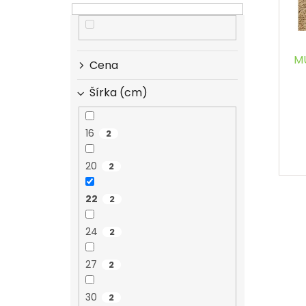
o
u
d
k
u
t
k
o
MÚ
Cena
t
v
o
Šírka (cm)
v
16
2
20
2
22
2
24
2
27
2
30
2