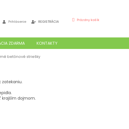
NÁKUPNÝ
Prázdny košík
Prihlásenie
REGISTRÁCIA
KOŠÍK
ÁCIA ZDARMA
KONTAKTY
kmé betónové striešky
 zatekaniu.
pidla.
iť krajším dojmom.