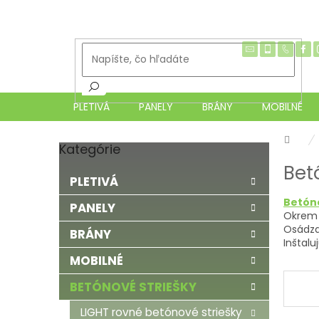
Prejsť
na
obsah
PLETIVÁ
PANELY
BRÁNY
MOBILNÉ
Dom
Kategórie
Preskočiť
B
kategórie
Bet
o
PLETIVÁ
č
Betón
n
PANELY
Okrem 
ý
Osádza
BRÁNY
p
Inštal
a
MOBILNÉ
n
e
BETÓNOVÉ STRIEŠKY
l
LIGHT rovné betónové striešky