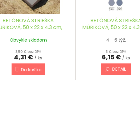
BETÓNOVÁ STRIEŠKA
BETÓNOVÁ STRIEŠK
RIKOVÁ, 50 x 22 x 4.3 cm,
MÚRIKOVÁ, 50 x 22 x 4.3
ŠIKMÁ
ŠIKMÁ, FAREBNÁ
Obvykle skladom
4 - 6 týž.
3,50 € bez DPH
5 € bez DPH
4,31 €
6,15 €
/ ks
/ ks
DETAIL
Do košíka
O
v
l
á
d
a
c
i