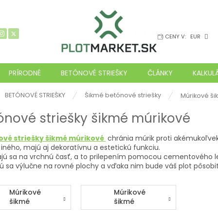
CENY V:
EUR
PRÍRODNÉ
BETÓNOVÉ STRIEŠKY
ČLÁNKY
KALKUL
ov
BETÓNOVÉ STRIEŠKY
Šikmé betónové striešky
Múrikové ši
ónové striešky šikmé múrikové
ové striešky šikmé múrikové
chránia múrik proti akémukoľvek
iného, majú aj dekoratívnu a estetickú funkciu.
jú sa na vrchnú časť, a to prilepením pomocou cementového le
ujú sa výlučne na rovné plochy a vďaka nim bude váš plot pôsob
Múrikové
Múrikové
šikmé
šikmé
betónové
striešky -