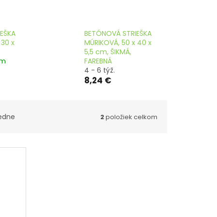
EŠKA
BETÓNOVÁ STRIEŠKA
 30 x
MÚRIKOVÁ, 50 x 40 x
5,5 cm, ŠIKMÁ,
om
FAREBNÁ
4 - 6 týž.
8,24 €
edne
2
položiek celkom