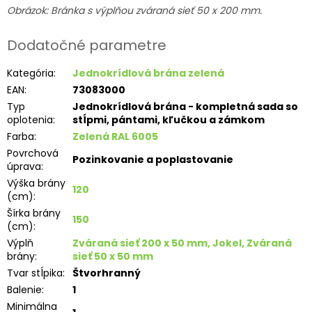
Obrázok: Bránka s výplňou zváraná sieť 50 x 200 mm.
Dodatočné parametre
Kategória
:
Jednokrídlová brána zelená
EAN
:
73083000
Typ
Jednokrídlová brána - kompletná sada so
oplotenia
:
stĺpmi, pántami, kľučkou a zámkom
Farba
:
Zelená RAL 6005
Povrchová
Pozinkovanie a poplastovanie
úprava
:
Výška brány
120
(cm)
:
Šírka brány
150
(cm)
:
Výplň
Zváraná sieť 200 x 50 mm, Jokel, Zváraná
brány
:
sieť 50 x 50 mm
Tvar stĺpika
:
Štvorhranný
Balenie
:
1
Minimálna