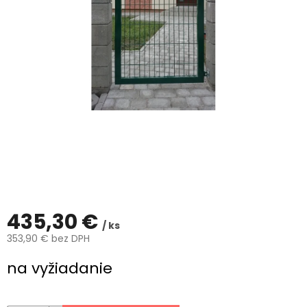
ČLÁNKY
Kalkulácia
zdarma
Kontakty
Mena
(EUR)
Prihlásenie
435,30 €
/ ks
353,90 € bez DPH
Jednotková
na vyžiadanie
cena: