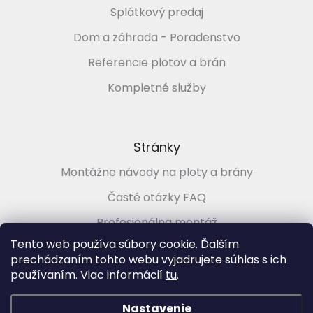
Splátkový predaj
Dom a záhrada - Poradenstvo
Referencie plotov a brán
Kompletné služby
Stránky
Montážne návody na ploty a brány
Časté otázky FAQ
Profesionálna montáž
Tento web používa súbory cookie. Ďalším
Poradenstvo zadarmo
prechádzaním tohto webu vyjadrujete súhlas s ich
používaním. Viac informácií
tu
.
Vytvoril Shoptet
&
Nastavenie