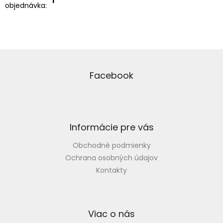
1
objednávka
:
Z
á
p
Facebook
ä
t
i
e
Informácie pre vás
Obchodné podmienky
Ochrana osobných údajov
Kontakty
Viac o nás