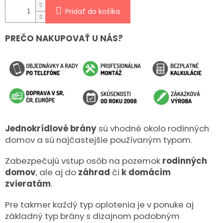
Pridať do košíka
PREČO NAKUPOVAŤ U NÁS?
Jednokrídlové brány
sú vhodné okolo rodinných
domov a sú najčastejšie používaným typom.
Zabezpečujú vstup osôb na pozemok
rodinných
domov
, ale aj do
záhrad
či
k domácim
zvieratám
.
Pre takmer každý typ oplotenia je v ponuke aj
základný typ brány s dizajnom podobným