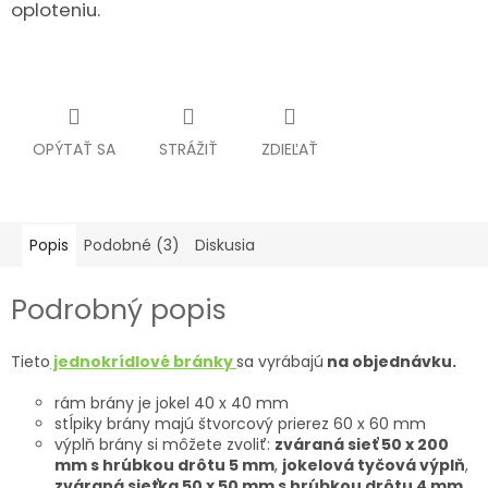
oploteniu.
OPÝTAŤ SA
STRÁŽIŤ
ZDIEĽAŤ
Popis
Podobné (3)
Diskusia
Podrobný popis
Tieto
jednokrídlové bránky
sa vyrábajú
na objednávku.
rám brány je jokel 40 x 40 mm
stĺpiky brány majú štvorcový prierez 60 x 60 mm
výplň brány si môžete zvoliť:
zváraná sieť 50 x 200
mm s hrúbkou drôtu 5 mm
,
jokelová tyčová výplň
,
zváraná sieťka 50 x 50 mm s hrúbkou drôtu 4 mm