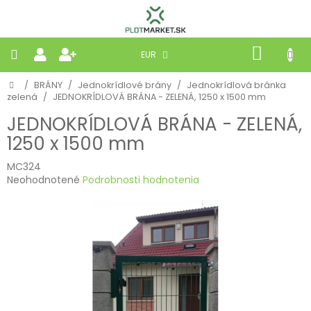
Prejsť
na
obsah
NÁKU
EUR
KOŠÍK
Domov
/
BRÁNY
/
Jednokrídlové brány
/
Jednokrídlová bránka
PLETIVÁ
zelená
/
JEDNOKRÍDLOVÁ BRÁNA - ZELENÁ, 1250 x 1500 mm
JEDNOKRÍDLOVÁ BRÁNA - ZELENÁ,
PANELY
1250 x 1500 mm
BRÁNY
MC324
Priemerné
Neohodnotené
Podrobnosti hodnotenia
hodnotenie
MOBILNÉ
produktu
je
0,0
PRÍRODNÉ
z
5
hviezdičiek.
BETÓNOVÉ
STRIEŠKY