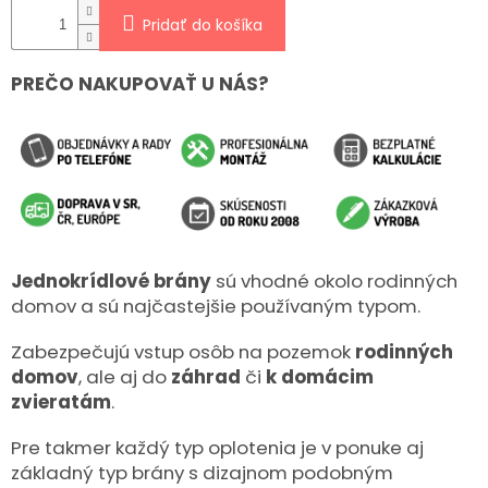
Pridať do košíka
PREČO NAKUPOVAŤ U NÁS?
Jednokrídlové brány
sú vhodné okolo rodinných
domov a sú najčastejšie používaným typom.
Zabezpečujú vstup osôb na pozemok
rodinných
domov
, ale aj do
záhrad
či
k domácim
zvieratám
.
Pre takmer každý typ oplotenia je v ponuke aj
základný typ brány s dizajnom podobným