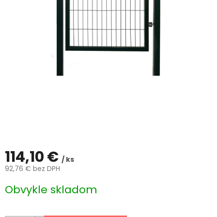
ČLÁNKY
Kalkulácia
zdarma
Kontakty
Mena
(EUR)
Prihlásenie
114,10 €
/ ks
92,76 € bez DPH
Jednotková
Obvykle skladom
cena: