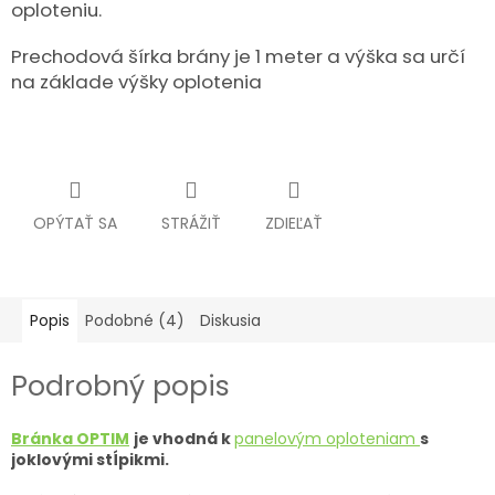
oploteniu.
Prechodová šírka brány je 1 meter a výška sa určí
na základe výšky oplotenia
OPÝTAŤ SA
STRÁŽIŤ
ZDIEĽAŤ
Popis
Podobné (4)
Diskusia
Podrobný popis
Bránka OPTIM
je vhodná k
panelovým oploteniam
s
joklovými stĺpikmi.