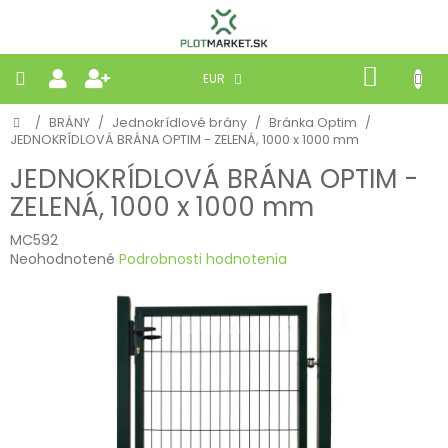
Prejsť
na
obsah
NÁKU
EUR
KOŠÍK
Domov
/
BRÁNY
/
Jednokrídlové brány
/
Bránka Optim
/
PLETIVÁ
JEDNOKRÍDLOVÁ BRÁNA OPTIM - ZELENÁ, 1000 x 1000 mm
JEDNOKRÍDLOVÁ BRÁNA OPTIM -
PANELY
ZELENÁ, 1000 x 1000 mm
BRÁNY
MC592
Priemerné
Neohodnotené
Podrobnosti hodnotenia
hodnotenie
MOBILNÉ
produktu
je
0,0
PRÍRODNÉ
z
5
hviezdičiek.
BETÓNOVÉ
STRIEŠKY