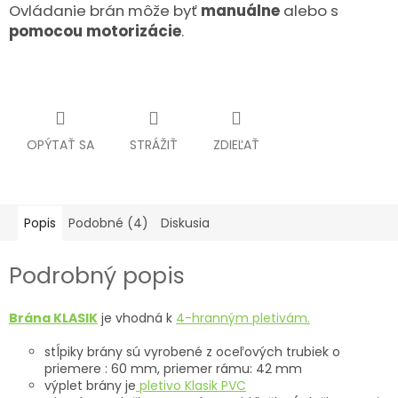
Ovládanie brán môže byť
manuálne
alebo s
pomocou motorizácie
.
OPÝTAŤ SA
STRÁŽIŤ
ZDIEĽAŤ
Popis
Podobné (4)
Diskusia
Podrobný popis
Brána
KLASIK
je vhodná k
4-hranným pletivám
.
stĺpiky brány sú vyrobené z oceľových trubiek o
priemere : 60 mm, priemer rámu: 42 mm
výplet brány je
pletivo Klasik PVC