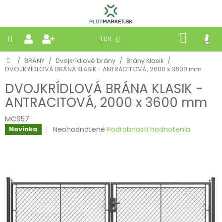
Prejsť
na
obsah
NÁKU
EUR
KOŠÍK
Domov
/
BRÁNY
/
Dvojkrídlové brány
/
Brány Klasik
/
PLETIVÁ
DVOJKRÍDLOVÁ BRÁNA KLASIK - ANTRACITOVÁ, 2000 x 3600 mm
DVOJKRÍDLOVÁ BRÁNA KLASIK -
PANELY
ANTRACITOVÁ, 2000 x 3600 mm
BRÁNY
MC957
Priemerné
Neohodnotené
Podrobnosti hodnotenia
Novinka
hodnotenie
MOBILNÉ
produktu
je
0,0
PRÍRODNÉ
z
5
hviezdičiek.
BETÓNOVÉ
STRIEŠKY