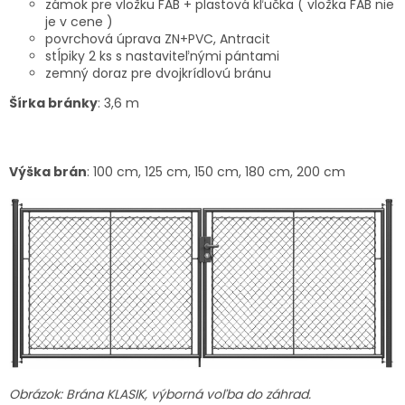
zámok pre vložku FAB + plastová kľučka ( vložka FAB nie
je v cene )
povrchová úprava ZN+PVC, Antracit
stĺpiky 2 ks s nastaviteľnými pántami
zemný doraz pre dvojkrídlovú bránu
Šírka bránky
: 3,6 m
Výška brán
: 100 cm, 125 cm, 150 cm, 180 cm, 200 cm
Obrázok: Brána KLASIK, výborná voľba do záhrad.