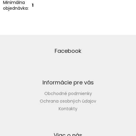
Minimálna
1
objednávka
:
Z
á
p
Facebook
ä
t
i
e
Informácie pre vás
Obchodné podmienky
Ochrana osobných údajov
Kontakty
Viac o nás