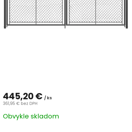
ČLÁNKY
Kalkulácia
zdarma
Kontakty
Mena
(EUR)
Prihlásenie
445,20 €
/ ks
361,95 € bez DPH
Jednotková
Obvykle skladom
cena: