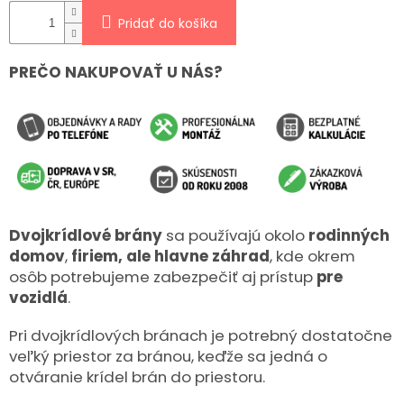
Pridať do košíka
PREČO NAKUPOVAŤ U NÁS?
Dvojkrídlové brány
sa používajú okolo
rodinných
domov
,
firiem, ale hlavne
záhrad
, kde okrem
osôb potrebujeme zabezpečiť aj prístup
pre
vozidlá
.
Pri dvojkrídlových bránach je potrebný dostatočne
veľký priestor za bránou, keďže sa jedná o
otváranie krídel brán do priestoru.