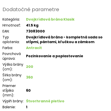
Dodatočné parametre
Kategória
:
Dvojkrídlová brána Klasik
Hmotnosť
:
41.5 kg
EAN
:
73083000
Typ
Dvojkrídlová brána - kompletná sada so
oplotenia
:
stĺpmi, pántami, kľučkou a zámkom
Farba
:
Antracit
Povrchová
Pozinkovanie a poplastovanie
úprava
:
Výška brány
200
(cm)
:
Šírka brány
360
(cm)
:
Priemer
stĺpika
60
(mm)
:
Výplň brány
:
Štvorhranné pletivo
Balenie
:
1