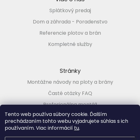
Splátkový predaj
Dom a záhrada - Poradenstvo
Referencie plotov a brán
Kompletné služby
Stránky
Montážne návody na ploty a brány
Časté otázky FAQ
Profesionálna montáž
Tento web používa súbory cookie. Ďalším
Poradenstvo zadarmo
prechádzaním tohto webu vyjadrujete súhlas s ich
používaním. Viac informácií
tu
.