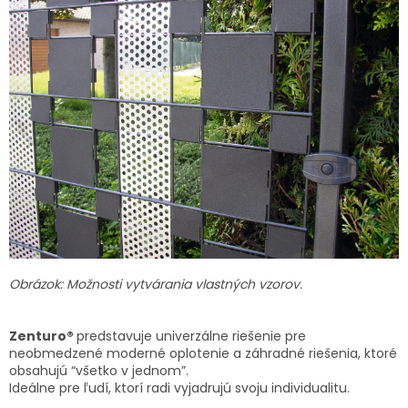
Obrázok: Možnosti vytvárania vlastných vzorov.
Zenturo®
predstavuje univerzálne riešenie pre
neobmedzené moderné oplotenie a záhradné riešenia, ktoré
obsahujú “všetko v jednom”.
Ideálne pre ľudí, ktorí radi vyjadrujú svoju individualitu.