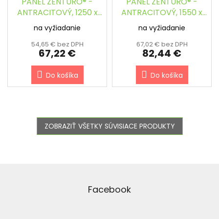
PANEL ZENTURO® -
PANEL ZENTURO® -
ANTRACITOVÝ, 1250 x
ANTRACITOVÝ, 1550 x
2000 / 5.0 mm
2000 / 5.0 mm
na vyžiadanie
na vyžiadanie
54,65 € bez DPH
67,02 € bez DPH
67,22 €
82,44 €
Do košíka
Do košíka
ZOBRAZIŤ VŠETKY SÚVISIACE PRODUKTY
Z
á
p
Facebook
ä
t