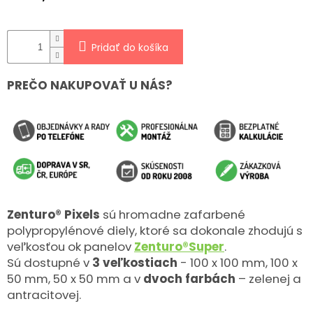
Pridať do košíka
PREČO NAKUPOVAŤ U NÁS?
Zenturo® Pixels
sú hromadne zafarbené
polypropylénové diely, ktoré sa dokonale zhodujú s
veľkosťou ok panelov
Zenturo®Super
.
Sú dostupné v
3 veľkostiach
- 100 x 100 mm, 100 x
50 mm, 50 x 50 mm a v
dvoch farbách
– zelenej a
antracitovej.