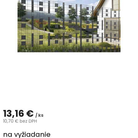
ČLÁNKY
Kalkulácia
zdarma
Kontakty
Mena
(EUR)
Prihlásenie
13,16 €
/ ks
10,70 € bez DPH
Jednotková
na vyžiadanie
cena: