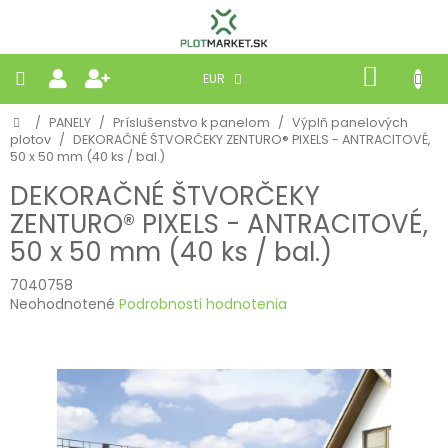
Prejsť
na
obsah
NÁKU
EUR
KOŠÍK
Domov
/
PANELY
/
Príslušenstvo k panelom
/
Výplň panelových
PLETIVÁ
plotov
/
DEKORAČNÉ ŠTVORČEKY ZENTURO® PIXELS - ANTRACITOVÉ,
50 x 50 mm (40 ks / bal.)
PANELY
DEKORAČNÉ ŠTVORČEKY
ZENTURO® PIXELS - ANTRACITOVÉ,
BRÁNY
50 x 50 mm (40 ks / bal.)
7040758
MOBILNÉ
Priemerné
Neohodnotené
Podrobnosti hodnotenia
hodnotenie
PRÍRODNÉ
produktu
je
0,0
BETÓNOVÉ
z
STRIEŠKY
5
hviezdičiek.