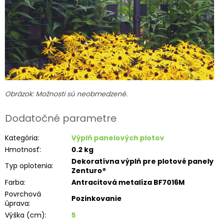
Obrázok: Možnosti sú neobmedzené.
Dodatočné parametre
Kategória
:
Výplň panelových plotov
Hmotnosť
:
0.2 kg
Dekoratívna výplň pre plotové panely
Typ oplotenia
:
Zenturo®
Farba
:
Antracitová metalíza BF7016M
Povrchová
Pozinkovanie
úprava
:
Výška (cm)
:
5