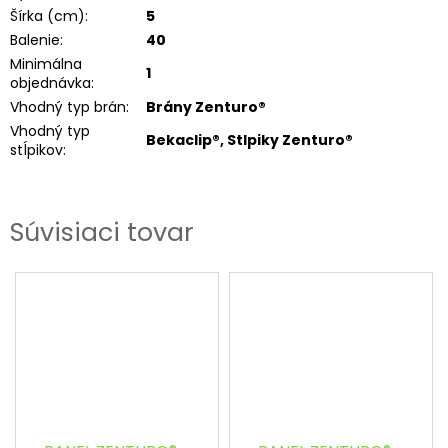
Šírka (cm)
:
5
Balenie
:
40
Minimálna
1
objednávka
:
Vhodný typ brán
:
Brány Zenturo®
Vhodný typ
Bekaclip®, Stlpiky Zenturo®
stĺpikov
:
Súvisiaci tovar