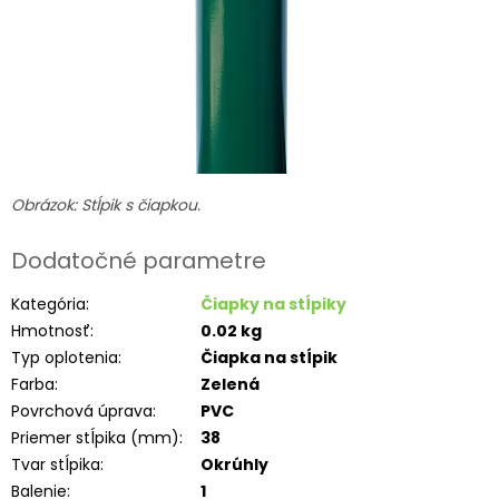
Obrázok: Stĺpik s čiapkou.
Dodatočné parametre
Kategória
:
Čiapky na stĺpiky
Hmotnosť
:
0.02 kg
Typ oplotenia
:
Čiapka na stĺpik
Farba
:
Zelená
Povrchová úprava
:
PVC
Priemer stĺpika (mm)
:
38
Tvar stĺpika
:
Okrúhly
Balenie
:
1