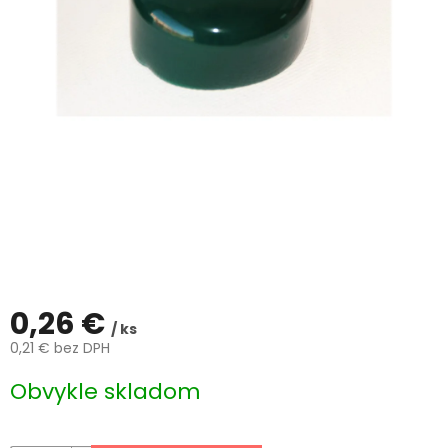
ČLÁNKY
Kalkulácia
zdarma
Kontakty
Mena
(EUR)
Prihlásenie
0,26 €
/ ks
0,21 € bez DPH
Jednotková
Obvykle skladom
cena: