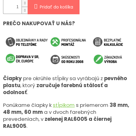
Pridať do košíka
PREČO NAKUPOVAŤ U NÁS?
Čiapky
pre okrúhle stĺpiky sa vyrábajú z
pevného
plastu
, ktorý
zaručuje
farebnú stálosť a
odolnosť
.
Ponúkame čiapky k
stĺpikom
s priemerom
38 mm,
48 mm, 60 mm
a v dvoch farebných
prevedeniach, v
zelenej RAL6005 a čiernej
RAL9005
.