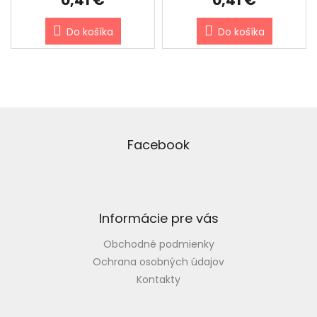
0,41 €
0,41 €
Do košíka
Do košíka
Z
á
p
Facebook
ä
t
i
e
Informácie pre vás
Obchodné podmienky
Ochrana osobných údajov
Kontakty