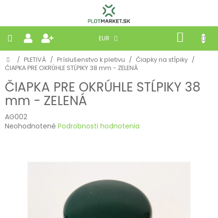
Prejsť
na
obsah
NÁKU
EUR
KOŠÍK
Domov
/
PLETIVÁ
/
Príslušenstvo k pletivu
/
Čiapky na stĺpiky
/
PLETIVÁ
ČIAPKA PRE OKRÚHLE STĹPIKY 38 mm - ZELENÁ
ČIAPKA PRE OKRÚHLE STĹPIKY 38
PANELY
mm - ZELENÁ
BRÁNY
AG002
Priemerné
Neohodnotené
Podrobnosti hodnotenia
hodnotenie
MOBILNÉ
produktu
je
0,0
PRÍRODNÉ
z
5
hviezdičiek.
BETÓNOVÉ
STRIEŠKY