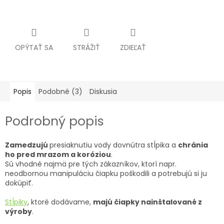
OPÝTAŤ SA
STRÁŽIŤ
ZDIEĽAŤ
Popis
Podobné (3)
Diskusia
Podrobný popis
Zamedzujú
presiaknutiu vody dovnútra stĺpika a
chránia
ho pred mrazom a koróziou
.
Sú vhodné najmä pre tých zákazníkov, ktorí napr.
neodbornou manipuláciu čiapku poškodili a potrebujú si ju
dokúpiť.
Stĺpiky
, ktoré dodávame,
majú čiapky nainštalované z
výroby
.