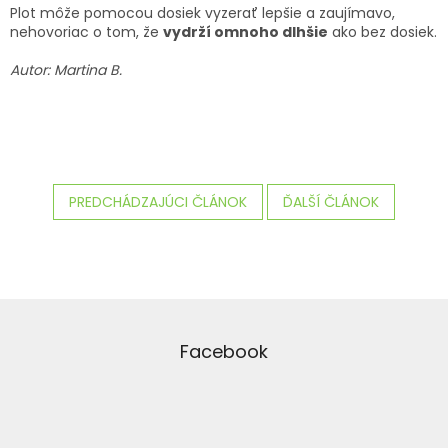
Plot môže pomocou dosiek vyzerať lepšie a zaujímavo,
nehovoriac o tom, že
vydrží omnoho dlhšie
ako bez dosiek.
Autor: Martina B.
PREDCHÁDZAJÚCI ČLÁNOK
ĎALŠÍ ČLÁNOK
Z
á
p
Facebook
ä
t
i
e