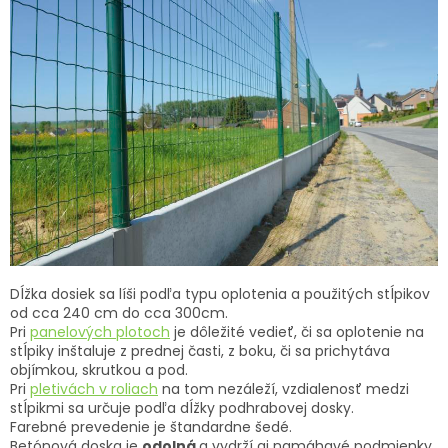
ČLÁNKY
Kalkulácia
zdarma
Kontakty
Mena
(EUR)
Prihlásenie
Dĺžka dosiek sa líši podľa typu oplotenia a použitých stĺpikov
od cca 240 cm do cca 300cm.
Pri
panelových plotoch
je dôležité vedieť, či sa oplotenie na
stĺpiky inštaluje z prednej časti, z boku, či sa prichytáva
objímkou, skrutkou a pod.
Pri
pletivách v roliach
na tom nezáleží, vzdialenosť medzi
stĺpikmi sa určuje podľa dĺžky podhrabovej dosky.
Farebné prevedenie je štandardne šedé.
Betónová doska je
odolná
a vydrží aj namáhavé podmienky