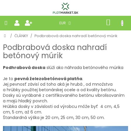
Prejsť
na
obsah
NÁKU
EUR
KOŠÍK
Domov
/
ČLÁNKY
/
Podbrabová doska nahradí betónový múrik
PLETIVÁ
Podbrabová doska nahradí
PANELY
betónový múrik
Podhrabová doska
slúži ako náhrada betónového múrika
BRÁNY
Je to
pevná železobetónová platňa
.
MOBILNÉ
Jej pevnosť závisí od toho aká je hrubá , od množstva
a hrúbky použitej betonárskej ocele a od kvality betónu.
Dosky sú vyrábané z certifikovaného betónu vibrolisovaním
PRÍRODNÉ
a majú hladký povrch.
Hrúbka dosky v závislosti od výrobcu môže byť 4 cm, 4,5
cm, 5 cm, až 6 cm.
BETÓNOVÉ
Štandardná výška je 20 cm, 25 cm, 30 cm, 50 cm.
STRIEŠKY