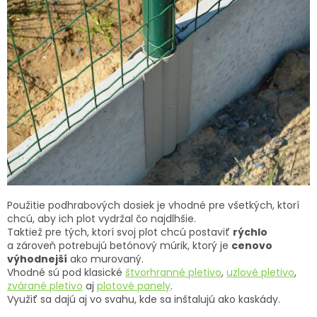
Použitie podhrabových dosiek je vhodné pre všetkých, ktorí
chcú, aby ich plot vydržal čo najdlhšie.
Taktiež pre tých, ktorí svoj plot chcú postaviť
rýchlo
a zároveň potrebujú betónový múrik, ktorý je
cenovo
výhodnejší
ako murovaný.
Vhodné sú pod klasické
štvorhranné pletivo
,
uzlové pletivo
,
zvárané pletivo
aj
plotové panely
.
Využiť sa dajú aj vo svahu, kde sa inštalujú ako kaskády.