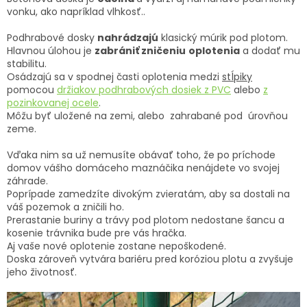
vonku, ako napríklad vlhkosť..
Podhrabové dosky
nahrádzajú
klasický múrik pod plotom.
Hlavnou úlohou je
zabrániť zničeniu
oplotenia
a dodať mu
stabilitu.
Osádzajú sa v spodnej časti oplotenia medzi
stĺpiky
pomocou
držiakov podhrabových dosiek z PVC
alebo
z
pozinkovanej ocele
.
Môžu byť uložené na zemi, alebo zahrabané pod úrovňou
zeme.
Vďaka nim sa už nemusíte obávať toho, že po príchode
domov vášho domáceho maznáčika nenájdete vo svojej
záhrade.
Poprípade zamedzíte divokým zvieratám, aby sa dostali na
váš pozemok a zničili ho.
Prerastanie buriny a trávy pod plotom nedostane šancu a
kosenie trávnika bude pre vás hračka.
Aj vaše nové oplotenie zostane nepoškodené.
Doska zároveň vytvára bariéru pred koróziou plotu a zvyšuje
jeho životnosť.