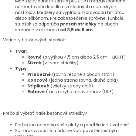
Montáž zvládnete sami s použitím mrazuvzdorného
cementového lepidla a základných murárskych
nástrojov. Medzery sa vypĺňajú škárovacou hmotou
alebo silikónom. Pre zabezpečenie správnej funkcie
striešok sa odporúča
presah striešky
na oboch
stranách v rozmedzí
od 3,5 do 5 cm.
Varianty betónových striešok:
Tvar:
Rovné
(s výškou 4,5 cm alebo 2,5 cm - LIGHT)
Šikmé
(v tvare striešky)
Typy
:
Priebežné
(rovno rezané z oboch strán)
Koncové
(jedna strana rovná, druhá oblá)
Stĺpikové
(všetky strany oblé)
Rohové
( na zakrytie rohov múrov (90°)
Prečo si vybrať naše betónové striešky?
Perfektne ochránia vaše ploty a predĺžia ich životnosť
Sú mrazuvzdorné a odolné voči poveternostným