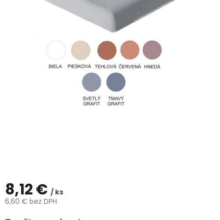
hviezdičiek.
ČLÁNKY
Kalkulácia
zdarma
Kontakty
Mena
(EUR)
Prihlásenie
8,12 €
/ ks
6,60 € bez DPH
Jednotková