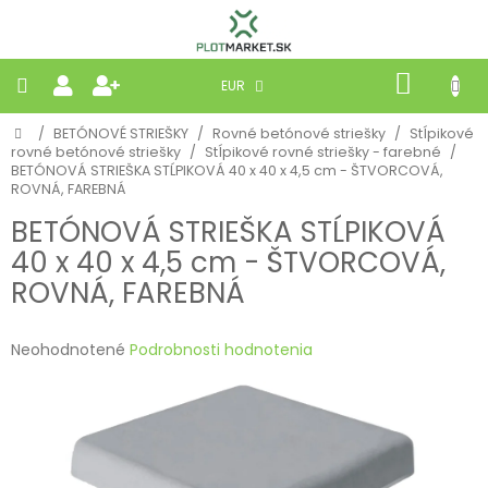
Prejsť
na
obsah
NÁKU
EUR
KOŠÍK
Domov
/
BETÓNOVÉ STRIEŠKY
/
Rovné betónové striešky
/
Stĺpikové
PLETIVÁ
rovné betónové striešky
/
Stĺpikové rovné striešky - farebné
/
BETÓNOVÁ STRIEŠKA STĹPIKOVÁ 40 x 40 x 4,5 cm - ŠTVORCOVÁ,
ROVNÁ, FAREBNÁ
PANELY
BETÓNOVÁ STRIEŠKA STĹPIKOVÁ
BRÁNY
40 x 40 x 4,5 cm - ŠTVORCOVÁ,
ROVNÁ, FAREBNÁ
MOBILNÉ
Priemerné
Neohodnotené
Podrobnosti hodnotenia
hodnotenie
PRÍRODNÉ
produktu
je
BETÓNOVÉ
0,0
STRIEŠKY
z
5