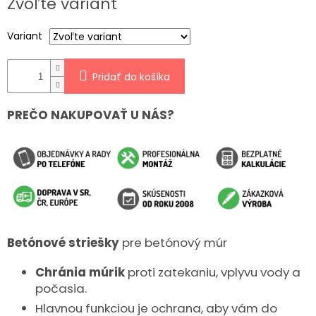
Zvoľte variant
cena:
Variant
Pridať do košíka
PREČO NAKUPOVAŤ U NÁS?
Betónové striešky
pre betónový múr
Chránia múrik
proti zatekaniu, vplyvu vody a
počasia.
Hlavnou funkciou je ochrana, aby vám do