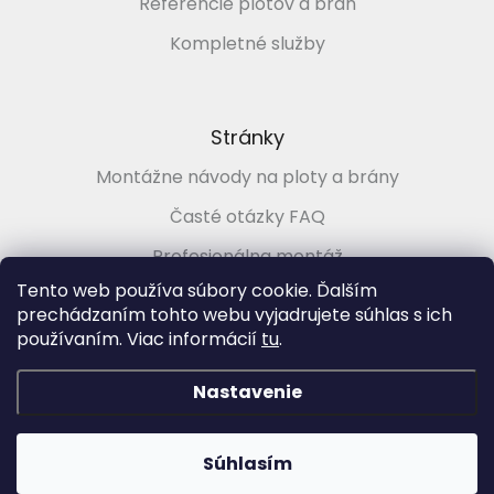
Referencie plotov a brán
Kompletné služby
Stránky
Montážne návody na ploty a brány
Časté otázky FAQ
Profesionálna montáž
Tento web používa súbory cookie. Ďalším
Poradenstvo zadarmo
prechádzaním tohto webu vyjadrujete súhlas s ich
používaním. Viac informácií
tu
.
Vytvoril Shoptet
&
Nastavenie
Copyright 2026
PLOTMARKET.sk, Ploty a brány pre každého
.
Súhlasím
Všetky práva vyhradené.