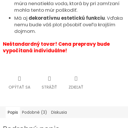
múra nenatiekla voda, ktorá by pri zamŕzaní
mohla tento múr poškodiť.
Má aj
dekoratívnu estetickú funkciu
. Vďaka
nemu bude váš plot pôsobiť oveľa krajším
dojmom.
Neštandardný tovar! Cena prepravy bude
vypočítaná individuálne!
OPÝTAŤ SA
STRÁŽIŤ
ZDIEĽAŤ
Popis
Podobné (3)
Diskusia