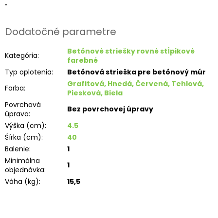
"
Dodatočné parametre
Betónové striešky rovné stĺpikové
Kategória
:
farebné
Typ oplotenia
:
Betónová strieška pre betónový múr
Grafitová, Hnedá, Červená, Tehlová,
Farba
:
Piesková, Biela
Povrchová
Bez povrchovej úpravy
úprava
:
Výška (cm)
:
4.5
Šírka (cm)
:
40
Balenie
:
1
Minimálna
1
objednávka
:
Váha (kg)
:
15,5