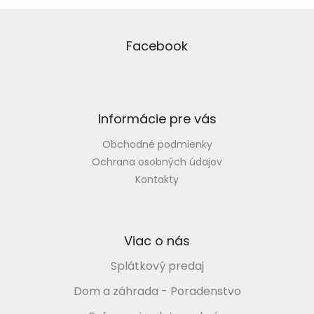
Z
á
p
Facebook
ä
t
i
e
Informácie pre vás
Obchodné podmienky
Ochrana osobných údajov
Kontakty
Viac o nás
Splátkový predaj
Dom a záhrada - Poradenstvo