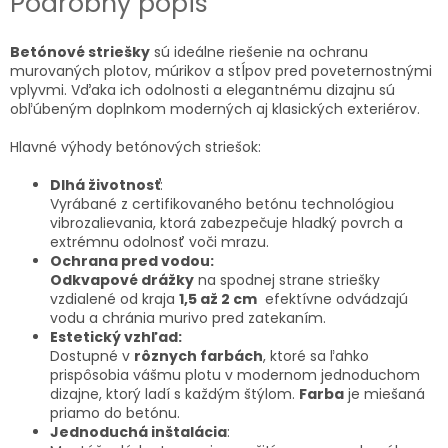
Podrobný popis
Betónové striešky
sú ideálne riešenie na ochranu
murovaných plotov, múrikov a stĺpov pred poveternostnými
vplyvmi. Vďaka ich odolnosti a elegantnému dizajnu sú
obľúbeným doplnkom moderných aj klasických exteriérov.
Hlavné výhody betónových striešok:
Dlhá životnosť
:
Vyrábané z certifikovaného betónu technológiou
vibrozalievania, ktorá zabezpečuje hladký povrch a
extrémnu odolnosť voči mrazu.
Ochrana pred vodou:
Odkvapové drážky
na spodnej strane striešky
vzdialené od kraja
1,5 až 2 cm
efektívne odvádzajú
vodu a chránia murivo pred zatekaním.
Estetický vzhľad:
Dostupné v
rôznych farbách
, ktoré sa ľahko
prispôsobia vášmu plotu v modernom jednoduchom
dizajne, ktorý ladí s každým štýlom.
Farba
je miešaná
priamo do betónu.
Jednoduchá inštalácia
: