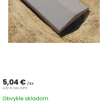
ČLÁNKY
Kalkulácia
zdarma
Kontakty
Mena
(EUR)
Prihlásenie
5,04 €
/ ks
4,10 € bez DPH
Jednotková
Obvykle skladom
cena: