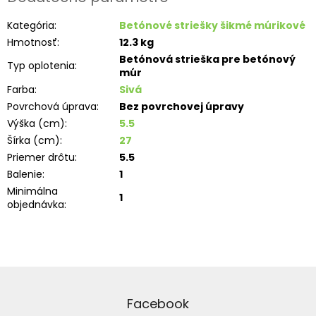
Kategória
:
Betónové striešky šikmé múrikové
Hmotnosť
:
12.3 kg
Betónová strieška pre betónový
Typ oplotenia
:
múr
Farba
:
Sivá
Povrchová úprava
:
Bez povrchovej úpravy
Výška (cm)
:
5.5
Šírka (cm)
:
27
Priemer drôtu
:
5.5
Balenie
:
1
Minimálna
1
objednávka
:
Z
á
p
Facebook