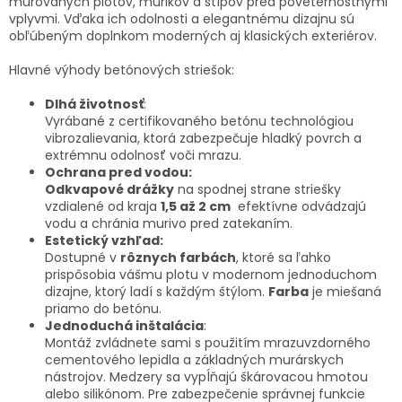
murovaných plotov, múrikov a stĺpov pred poveternostnými
vplyvmi. Vďaka ich odolnosti a elegantnému dizajnu sú
obľúbeným doplnkom moderných aj klasických exteriérov.
Hlavné výhody betónových striešok:
Dlhá životnosť
:
Vyrábané z certifikovaného betónu technológiou
vibrozalievania, ktorá zabezpečuje hladký povrch a
extrémnu odolnosť voči mrazu.
Ochrana pred vodou:
Odkvapové drážky
na spodnej strane striešky
vzdialené od kraja
1,5 až 2 cm
efektívne odvádzajú
vodu a chránia murivo pred zatekaním.
Estetický vzhľad:
Dostupné v
rôznych farbách
, ktoré sa ľahko
prispôsobia vášmu plotu v modernom jednoduchom
dizajne, ktorý ladí s každým štýlom.
Farba
je miešaná
priamo do betónu.
Jednoduchá inštalácia
:
Montáž zvládnete sami s použitím mrazuvzdorného
cementového lepidla a základných murárskych
nástrojov. Medzery sa vypĺňajú škárovacou hmotou
alebo silikónom. Pre zabezpečenie správnej funkcie