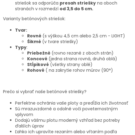
striešok sa odporúča
presah striešky
na oboch
stranách v rozmedzí
od 3,5 do 5 cm.
Varianty betónových striešok:
Tvar:
Rovné
(s výškou 4,5 cm alebo 2,5 cm - LIGHT)
Šikmé
(v tvare striešky)
Typy
:
Priebežné
(rovno rezané z oboch strán)
Koncové
(jedna strana rovná, druhá oblá)
Stĺpikové
(všetky strany oblé)
Rohové
( na zakrytie rohov múrov (90°)
Prečo si vybrať naše betónové striešky?
Perfektne ochránia vaše ploty a predĺžia ich životnosť
Sú mrazuvzdorné a odolné voči poveternostným
vplyvom
Dodajú vášmu plotu moderný vzhľad bez potreby
ďalších úprav
Ľahko ich upravíte rezaním alebo vŕtaním podľa