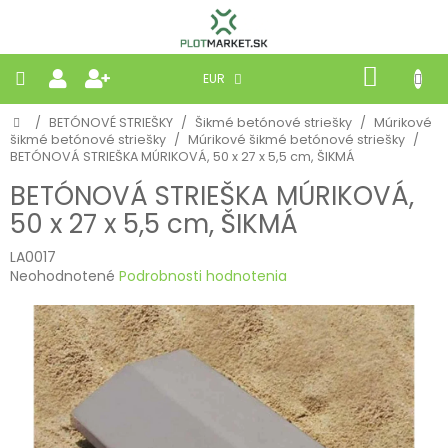
Prejsť
na
obsah
NÁKU
EUR
KOŠÍK
Domov
/
BETÓNOVÉ STRIEŠKY
/
Šikmé betónové striešky
/
Múrikové
PLETIVÁ
šikmé betónové striešky
/
Múrikové šikmé betónové striešky
/
BETÓNOVÁ STRIEŠKA MÚRIKOVÁ, 50 x 27 x 5,5 cm, ŠIKMÁ
PANELY
BETÓNOVÁ STRIEŠKA MÚRIKOVÁ,
50 x 27 x 5,5 cm, ŠIKMÁ
BRÁNY
LA0017
Priemerné
Neohodnotené
Podrobnosti hodnotenia
MOBILNÉ
hodnotenie
produktu
je
PRÍRODNÉ
0,0
z
5
BETÓNOVÉ
hviezdičiek.
STRIEŠKY