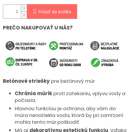
Pridať do košíka
PREČO NAKUPOVAŤ U NÁS?
Betónové striešky
pre betónový múr
Chránia múrik
proti zatekaniu, vplyvu vody a
počasia.
Hlavnou funkciou je ochrana, aby vám do
múra nenatiekla voda, ktorá by pri zamŕzaní
mohla tento múr poškodiť.
Má aj
dekoratívnu estetickú funkciu
. Vďaka