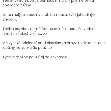
Tea Stick Bamboo, je bambus s malým priemerom a
pôvodom z Číny.
Je to malý, ale odolný druh bambusu, kvôli jeho silným
stenám.
Tonkin bambus nemá žiadne dolné konáre, čo vedie k
menším (plochým) uzlom.
Má vysokú odolnosť proti plesniam a hmyzu, vďaka čomu je
ideálny na vonkajšie použitie.
Tyče je možné použiť aj na dekorácie.