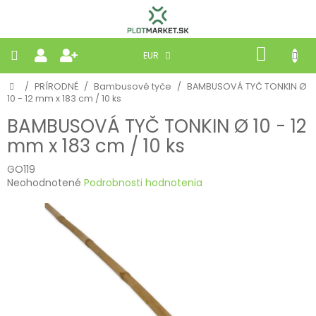
Prejsť
na
obsah
NÁKU
EUR
KOŠÍK
Domov
/
PRÍRODNÉ
/
Bambusové tyče
/
BAMBUSOVÁ TYČ TONKIN Ø
PLETIVÁ
10 - 12 mm x 183 cm / 10 ks
BAMBUSOVÁ TYČ TONKIN Ø 10 - 12
PANELY
mm x 183 cm / 10 ks
BRÁNY
GO119
Priemerné
Neohodnotené
Podrobnosti hodnotenia
hodnotenie
MOBILNÉ
produktu
je
0,0
PRÍRODNÉ
z
5
hviezdičiek.
BETÓNOVÉ
STRIEŠKY