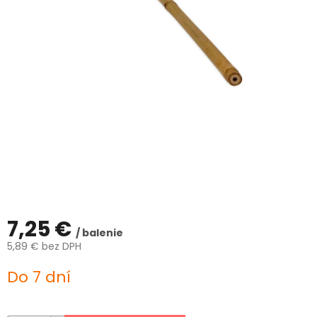
ČLÁNKY
Kalkulácia
zdarma
Kontakty
Mena
(EUR)
Prihlásenie
7,25 €
/ balenie
5,89 € bez DPH
Jednotková
Do 7 dní
cena: