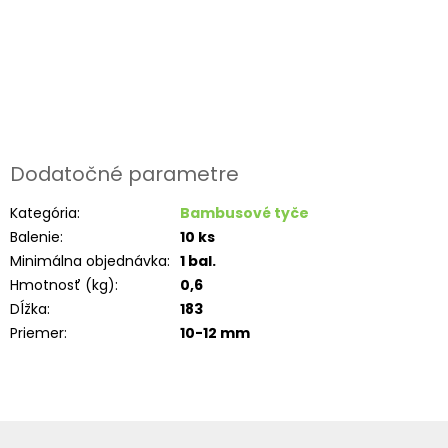
Dodatočné parametre
Kategória
:
Bambusové tyče
Balenie
:
10 ks
Minimálna objednávka
:
1 bal.
Hmotnosť (kg)
:
0,6
Dĺžka
:
183
Priemer
:
10-12 mm
Z