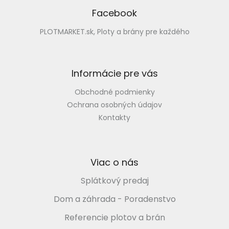
á
p
Facebook
ä
PLOTMARKET.sk, Ploty a brány pre každého
t
i
e
Informácie pre vás
Obchodné podmienky
Ochrana osobných údajov
Kontakty
Viac o nás
Splátkový predaj
Dom a záhrada - Poradenstvo
Referencie plotov a brán