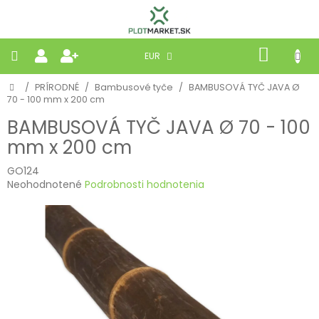
Prejsť
na
obsah
NÁKU
EUR
KOŠÍK
Domov
/
PRÍRODNÉ
/
Bambusové tyče
/
BAMBUSOVÁ TYČ JAVA Ø
PLETIVÁ
70 - 100 mm x 200 cm
BAMBUSOVÁ TYČ JAVA Ø 70 - 100
PANELY
mm x 200 cm
BRÁNY
GO124
Priemerné
Neohodnotené
Podrobnosti hodnotenia
hodnotenie
MOBILNÉ
produktu
je
0,0
PRÍRODNÉ
z
5
hviezdičiek.
BETÓNOVÉ
STRIEŠKY