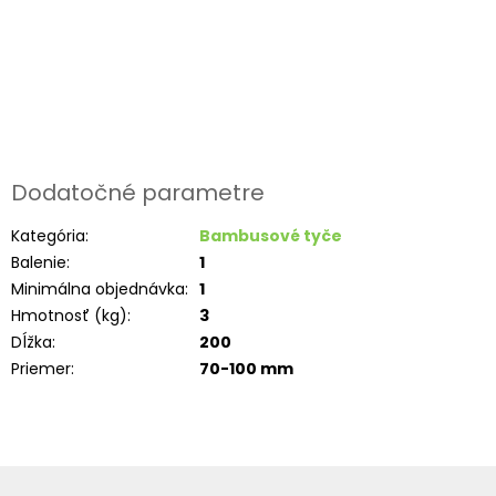
Dodatočné parametre
Kategória
:
Bambusové tyče
Balenie
:
1
Minimálna objednávka
:
1
Hmotnosť (kg)
:
3
Dĺžka
:
200
Priemer
:
70-100 mm
Z