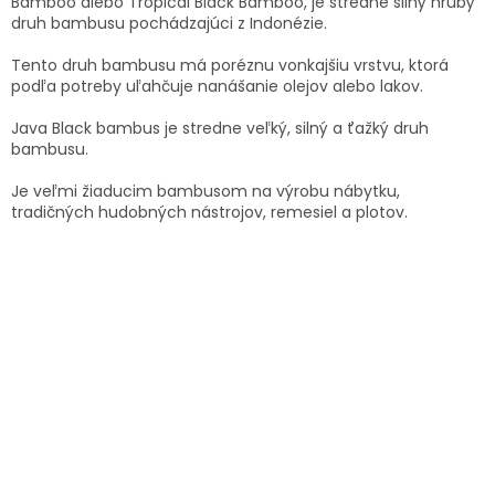
Bamboo alebo Tropical Black Bamboo, je stredne silný hrubý
druh bambusu pochádzajúci z Indonézie.
Tento druh bambusu má poréznu vonkajšiu vrstvu, ktorá
podľa potreby uľahčuje nanášanie olejov alebo lakov.
Java Black bambus je stredne veľký, silný a ťažký druh
bambusu.
Je veľmi žiaducim bambusom na výrobu nábytku,
tradičných hudobných nástrojov, remesiel a plotov.