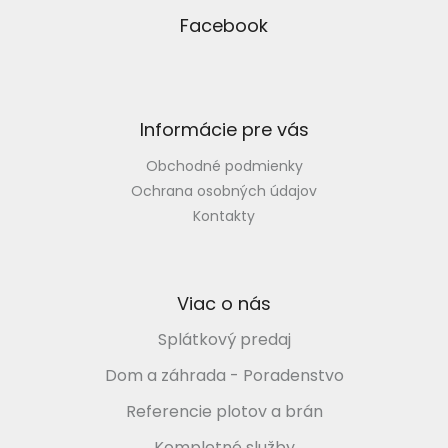
á
p
Facebook
ä
t
i
e
Informácie pre vás
Obchodné podmienky
Ochrana osobných údajov
Kontakty
Viac o nás
Splátkový predaj
Dom a záhrada - Poradenstvo
Referencie plotov a brán
Kompletné služby